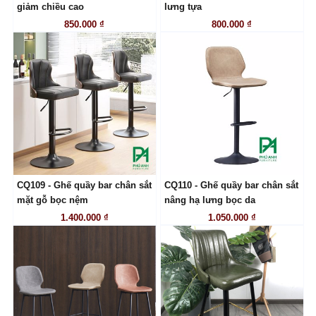
LIÊN HỆ
LIÊN HỆ
giảm chiều cao
lưng tựa
850.000 ₫
800.000 ₫
CQ109 - Ghế quầy bar chân sắt
CQ110 - Ghế quầy bar chân sắt
LIÊN HỆ
LIÊN HỆ
mặt gỗ bọc nệm
nâng hạ lưng bọc da
1.400.000 ₫
1.050.000 ₫