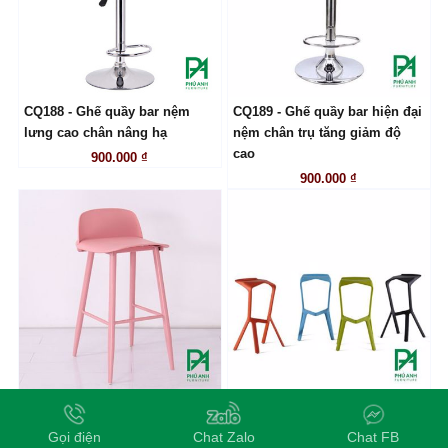
CQ188 - Ghế quầy bar nệm
CQ189 - Ghế quầy bar hiện đại
LIÊN HỆ
LIÊN HỆ
lưng cao chân nâng hạ
nệm chân trụ tăng giảm độ
cao
900.000 ₫
900.000 ₫
CQ190 - Ghế quầy bar chân
CQ191 - Ghế bar cafe nhựa
LIÊN HỆ
LIÊN HỆ
thép sơn tĩnh điện mặt nhựa
đúc hiện đại nhập khẩu
Gọi điện
Chat Zalo
Chat FB