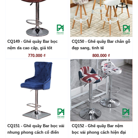
CQ149 - Ghế quầy Bar bọc
CQ150 - Ghế quầy Bar chân gỗ
LIÊN HỆ
LIÊN HỆ
nệm da cao cấp, giá tốt
đẹp sang, tinh tế
770.000 ₫
800.000 ₫
CQ151 - Ghế quầy Bar bọc vải
CQ152 - Ghế quầy Bar nệm
LIÊN HỆ
LIÊN HỆ
nhung phong cách cổ điển
bọc vải phong cách hiện đại