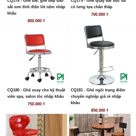
CQ178 - Ghế bar, ghế bếp đảo
CQ179 - Ghế quầy bar bọc da
LIÊN HỆ
LIÊN HỆ
sắt sơn tĩnh điện lót nệm nhập
có lưng tựa chân thấp
khẩu
700.000 ₫
800.000 ₫
CQ180 - Ghế xoay cho kỹ thuật
CQ181 - Ghế ngồi trang điểm
LIÊN HỆ
LIÊN HỆ
viên spa, salon tóc nhập khẩu
chuyên nghiệp giá rẻ nhập
khẩu
750.000 ₫
850.000 ₫