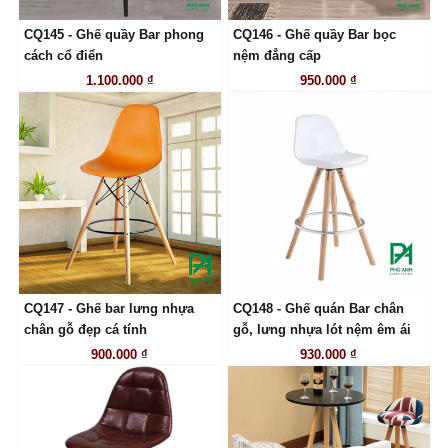
CQ145 - Ghế quầy Bar phong
CQ146 - Ghế quầy Bar bọc
LIÊN HỆ
LIÊN HỆ
cách cổ điển
nệm đẳng cấp
1.100.000 ₫
950.000 ₫
CQ147 - Ghế bar lưng nhựa
CQ148 - Ghế quán Bar chân
LIÊN HỆ
LIÊN HỆ
chân gỗ đẹp cá tính
gỗ, lưng nhựa lót nệm êm ái
900.000 ₫
930.000 ₫