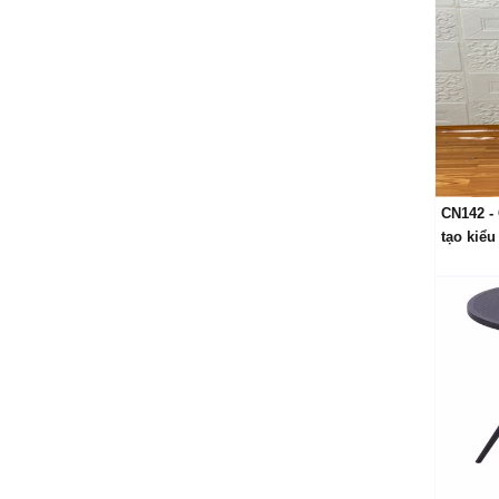
CN142 -
tạo kiểu