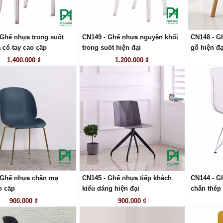
 Ghế nhựa trong suốt
CN149 - Ghế nhựa nguyên khối
CN148 - G
LIÊN HỆ
LIÊN HỆ
 có tay cao cấp
trong suốt hiện đại
gỗ hiện đạ
1.400.000 ₫
1.200.000 ₫
 Ghế nhựa chân mạ
CN145 - Ghế nhựa tiếp khách
CN144 - G
LIÊN HỆ
LIÊN HỆ
o cấp
kiểu dáng hiện đại
chân thép
900.000 ₫
900.000 ₫