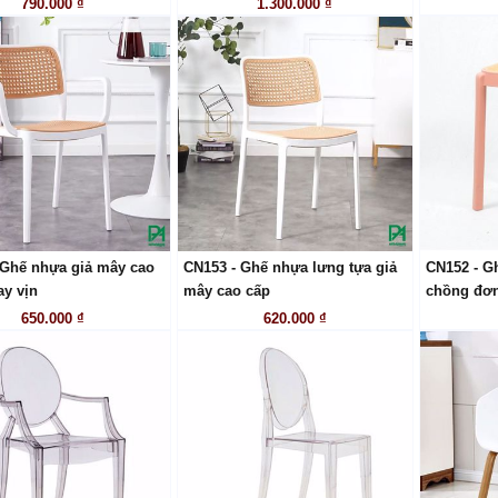
790.000 ₫
1.300.000 ₫
 Ghế nhựa giả mây cao
CN153 - Ghế nhựa lưng tựa giả
CN152 - G
LIÊN HỆ
LIÊN HỆ
ay vịn
mây cao cấp
chồng đơn
650.000 ₫
620.000 ₫