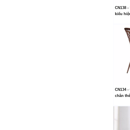
CN138 -
kiểu hiệ
CN134 -
chân thé