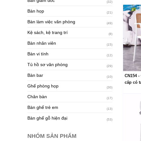
Bàn giám đốc
(32)
Bàn họp
(21)
Bàn làm việc văn phòng
(49)
Kệ sách, kệ trang trí
(8)
Bàn nhân viên
(15)
Bàn vi tính
(12)
Tủ hồ sơ văn phòng
(29)
Bàn bar
CN154 -
(10)
cấp có t
Ghế phòng họp
(30)
Chân bàn
(17)
Bàn ghế trẻ em
(13)
Bàn ghế gỗ hiện đại
(53)
NHÓM SẢN PHẨM