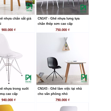
hế nhựa chân sắt giả
CN147 - Ghế nhựa lưng tựa
LIÊN HỆ
LIÊN HỆ
i
chân thép sơn cao cấp
900.000 ₫
750.000 ₫
hế nhựa trong suốt
CN143 - Ghế làm việc tại nhà
LIÊN HỆ
LIÊN HỆ
 mạ cao cấp
cho văn phòng nhỏ
940.000 ₫
790.000 ₫