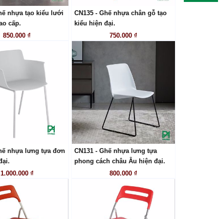
ế nhựa tạo kiểu lưới
CN135 - Ghế nhựa chân gỗ tạo
LIÊN HỆ
LIÊN HỆ
ao cấp.
kiểu hiện đại.
850.000 ₫
750.000 ₫
hế nhựa lưng tựa đơn
CN131 - Ghế nhựa lưng tựa
LIÊN HỆ
LIÊN HỆ
đại.
phong cách châu Âu hiện đại.
1.000.000 ₫
800.000 ₫