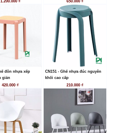
1.200.000 ₫
650.000 ₫
hế đôn nhựa xếp
CN151 - Ghế nhựa đúc nguyên
LIÊN HỆ
LIÊN HỆ
 giản
khối cao cấp
420.000 ₫
210.000 ₫