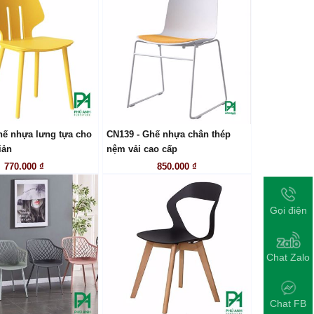
hế nhựa lưng tựa cho
CN139 - Ghế nhựa chân thép
LIÊN HỆ
LIÊN HỆ
iản
nệm vải cao cấp
770.000 ₫
850.000 ₫
Gọi điện
Chat Zalo
Chat FB