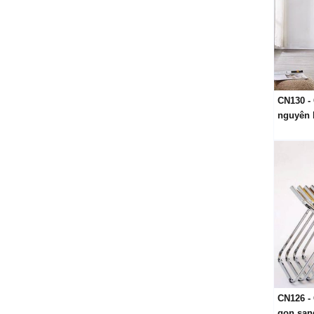
CN130 -
nguyên 
CN126 -
gọn sang