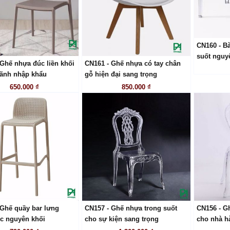
CN160 - Bà
suốt nguy
 Ghế nhựa đúc liền khối
CN161 - Ghế nhựa có tay chân
LIÊN HỆ
LIÊN HỆ
ãnh nhập khẩu
gỗ hiện đại sang trọng
650.000 ₫
850.000 ₫
 Ghế quầy bar lưng
CN157 - Ghế nhựa trong suốt
CN156 - G
LIÊN HỆ
LIÊN HỆ
c nguyên khối
cho sự kiện sang trọng
cho nhà hà