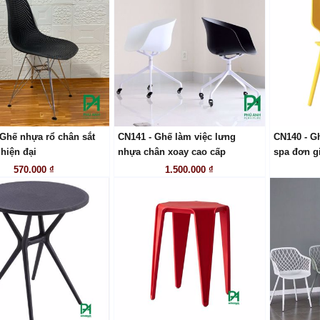
 Ghế nhựa rổ chân sắt
CN141 - Ghế làm việc lưng
CN140 - G
LIÊN HỆ
LIÊN HỆ
 hiện đại
nhựa chân xoay cao cấp
spa đơn g
570.000 ₫
1.500.000 ₫