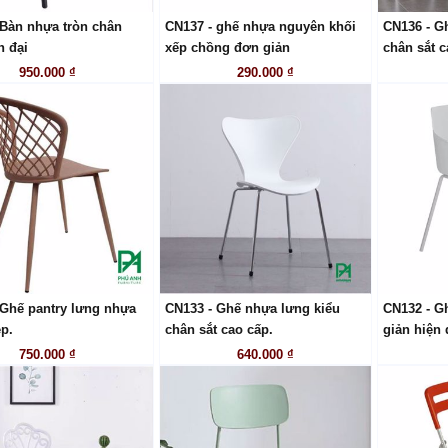
 Bàn nhựa tròn chân
CN137 - ghế nhựa nguyên khối
CN136 - Gh
LIÊN HỆ
LIÊN HỆ
n đại
xếp chồng đơn giản
chân sắt c
950.000 ₫
290.000 ₫
 Ghế pantry lưng nhựa
CN133 - Ghế nhựa lưng kiểu
CN132 - G
LIÊN HỆ
LIÊN HỆ
p.
chân sắt cao cấp.
giản hiện 
750.000 ₫
640.000 ₫