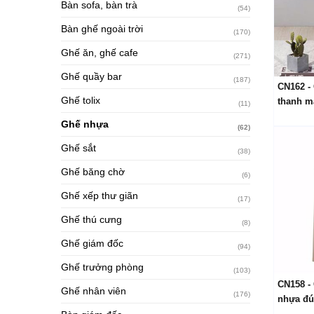
Bàn sofa, bàn trà
(54)
Bàn ghế ngoài trời
(170)
Ghế ăn, ghế cafe
(271)
Ghế quầy bar
(187)
CN162 -
Ghế tolix
thanh m
(11)
Ghế nhựa
(62)
Ghế sắt
(38)
Ghế băng chờ
(6)
Ghế xếp thư giãn
(17)
Ghế thú cưng
(8)
Ghế giám đốc
(94)
Ghế trưởng phòng
(103)
CN158 -
Ghế nhân viên
(176)
nhựa đú