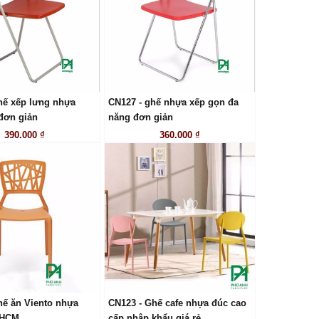
hế xếp lưng nhựa
CN127 - ghế nhựa xếp gọn đa
LIÊN HỆ
LIÊN HỆ
đơn giản
năng đơn giản
390.000 ₫
360.000 ₫
hế ăn Viento nhựa
CN123 - Ghế cafe nhựa đúc cao
LIÊN HỆ
LIÊN HỆ
 HCM
cấp nhập khẩu giá rẻ