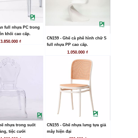
n full nhựa PC trong
LIÊN HỆ
ên khối cao cấp.
CN159 - Ghế cà phê hình chữ S
3.850.000 ₫
LIÊN HỆ
full nhựa PP cao cấp.
1.050.000 ₫
hế nhựa trong suốt
CN155 - Ghế nhựa lưng tựa giả
LIÊN HỆ
LIÊN HỆ
ng, tiệc cưới
mây hiện đại