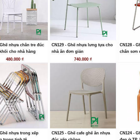
 Ghế nhựa chân tre đúc
CN129 - Ghế nhựa lưng tựa cho
CN128 - G
LIÊN HỆ
LIÊN HỆ
khối cho nhà hàng
nhà ăn đơn giản
chân sơn 
480.000 ₫
740.000 ₫
 Ghế nhựa trong xếp
CN125 - Ghế cafe ghế ăn nhựa
CN124 - G
LIÊN HỆ
LIÊN HỆ
 trọng tinh tế.
đúc xếp chồng
đẹp ở TP.