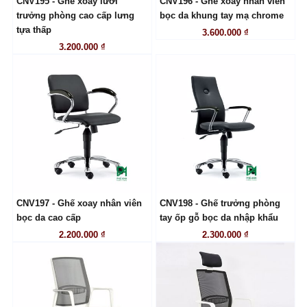
CNV195 - Ghế xoay lưới
CNV196 - Ghế xoay nhân viên
LIÊN HỆ
LIÊN HỆ
trưởng phòng cao cấp lưng
bọc da khung tay mạ chrome
tựa thấp
3.600.000 ₫
3.200.000 ₫
CNV197 - Ghế xoay nhân viên
CNV198 - Ghế trưởng phòng
LIÊN HỆ
LIÊN HỆ
bọc da cao cấp
tay ốp gỗ bọc da nhập khẩu
2.200.000 ₫
2.300.000 ₫