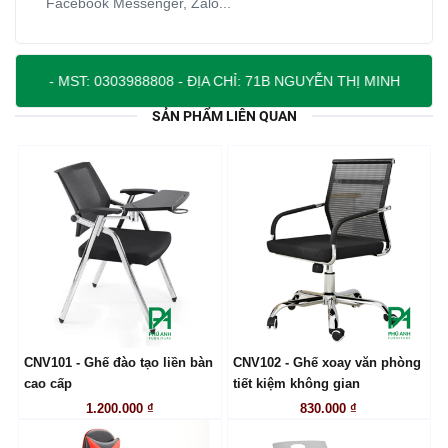
Facebook Messenger, Zalo...
88808 - ĐỊA CHỈ: 71B NGUYỄN THỊ MINH KHAI, PHƯỜNG BẾN THÀN
SẢN PHẨM LIÊN QUAN
CNV101 - Ghế đào tạo liền bàn
CNV102 - Ghế xoay văn phòng
LIÊN HỆ
LIÊN HỆ
cao cấp
tiết kiệm không gian
1.200.000 ₫
830.000 ₫