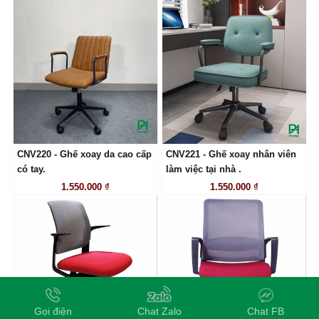
CNV220 - Ghế xoay da cao cấp
CNV221 - Ghế xoay nhân viên
LIÊN HỆ
LIÊN HỆ
có tay.
làm việc tại nhà .
1.550.000 ₫
1.550.000 ₫
Gọi điện
Chat Zalo
Chat FB