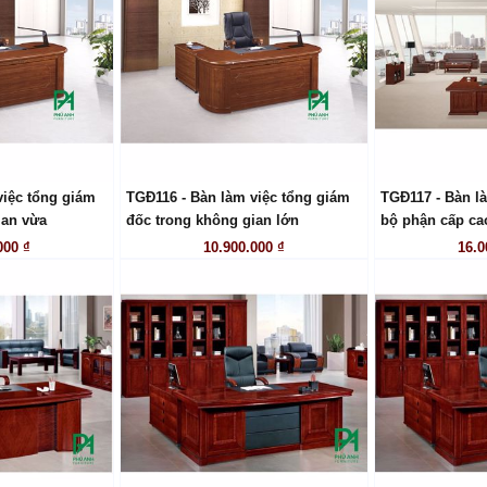
việc tổng giám
TGĐ116 - Bàn làm việc tổng giám
TGĐ117 - Bàn l
 HỆ
LIÊN HỆ
LI
ian vừa
đốc trong không gian lớn
bộ phận cấp ca
000 ₫
10.900.000 ₫
16.0