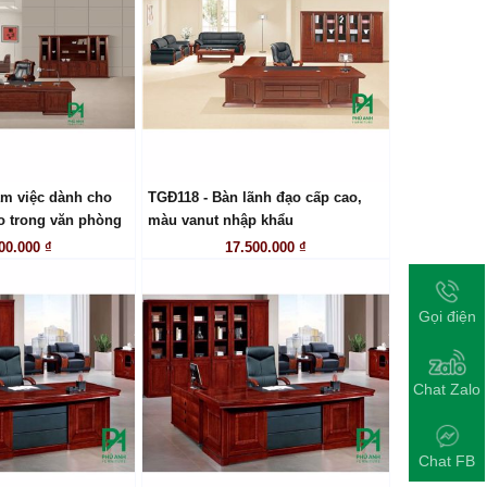
àm việc dành cho
TGĐ118 - Bàn lãnh đạo cấp cao,
ÊN HỆ
LIÊN HỆ
o trong văn phòng
màu vanut nhập khẩu
00.000 ₫
17.500.000 ₫
Gọi điện
Chat Zalo
Chat FB