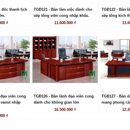
 đốc thanh lịch
TGĐ121 - Bàn làm việc dành cho
TGĐ122 - Bàn l
 HỆ
LIÊN HỆ
LI
ớn.
sếp tổng viền cong nhập khẩu.
sếp tổng kích 
000 ₫
11.600.000 ₫
13.0
 đạo viền cong
TGĐ126 - Bàn lãnh đạo viền cong
TGĐ127 - Bàn d
 HỆ
LIÊN HỆ
LI
 vanut nhập
dành cho không gian lớn
mang phong cá
16.500.000 ₫
12.2
000 ₫