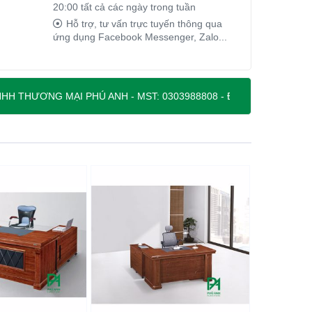
20:00 tất cả các ngày trong tuần
Hỗ trợ, tư vấn trực tuyến thông qua
ứng dụng Facebook Messenger, Zalo...
 PHÚ ANH - MST: 0303988808 - ĐỊA CHỈ: 71B NGUYỄN THỊ MINH 