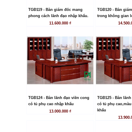
TGĐ119 - Bàn giám đốc mang
TGĐ120 - Bàn giám
LIÊN HỆ
LIÊN
phong cách lãnh đạo nhập khẩu.
trong không gian l
11.600.000 ₫
14.500.
TGĐ124 - Bàn lãnh đạo viền cong
TGĐ125 - Bàn lãnh
LIÊN HỆ
LIÊN
có tủ phụ cao nhập khẩu
có tủ phụ cao,màu
khẩu
13.000.000 ₫
13.900.