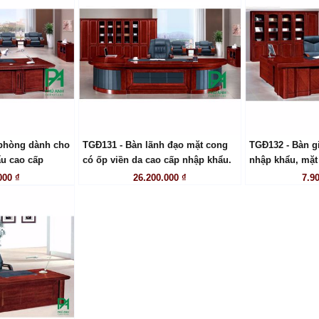
phòng dành cho
TGĐ131 - Bàn lãnh đạo mặt cong
TGĐ132 - Bàn g
 HỆ
LIÊN HỆ
LI
u cao cấp
có ốp viền da cao cấp nhập khẩu.
nhập khẩu, mặt
000 ₫
26.200.000 ₫
7.9