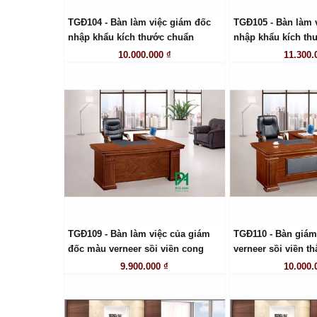
TGĐ104 - Bàn làm việc giám đốc
TGĐ105 - Bàn làm 
LIÊN HỆ
LIÊN
nhập khẩu kích thước chuẩn
nhập khẩu kích th
10.000.000 ₫
11.300.
TGĐ109 - Bàn làm việc của giám
TGĐ110 - Bàn giá
LIÊN HỆ
LIÊN
đốc màu verneer sồi viền cong
verneer sồi viền t
9.900.000 ₫
10.000.